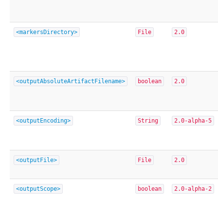
<markersDirectory>
File
2.0
<outputAbsoluteArtifactFilename>
boolean
2.0
<outputEncoding>
String
2.0-alpha-5
<outputFile>
File
2.0
<outputScope>
boolean
2.0-alpha-2