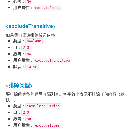
必需
：
No
用户属性
：
excludeScope
<excludeTransitive>
如果我们应该排除传递依赖
类型
：
boolean
自
：
2.0
必需
：
No
用户属性
：
excludeTransitive
默认
：
false
<排除类型>
要排除的类型的逗号分隔列表。空字符串表示不排除任何内容（默
认）。
类型
：
java.lang.String
自
：
2.0
必需
：
No
用户属性
：
excludeTypes