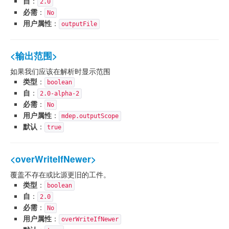
自
：
2.0
必需
：
No
用户属性
：
outputFile
<输出范围>
如果我们应该在解析时显示范围
类型
：
boolean
自
：
2.0-alpha-2
必需
：
No
用户属性
：
mdep.outputScope
默认
：
true
<overWriteIfNewer>
覆盖不存在或比源更旧的工件。
类型
：
boolean
自
：
2.0
必需
：
No
用户属性
：
overWriteIfNewer