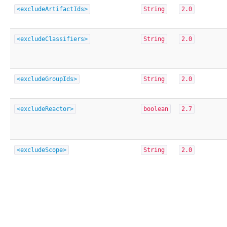
<excludeArtifactIds>
String
2.0
<excludeClassifiers>
String
2.0
<excludeGroupIds>
String
2.0
<excludeReactor>
boolean
2.7
<excludeScope>
String
2.0