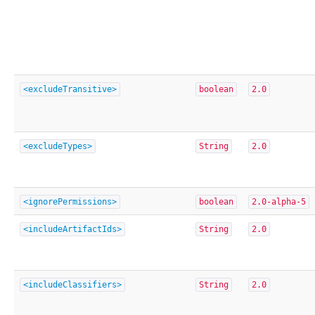
<excludeTransitive>
boolean
2.0
<excludeTypes>
String
2.0
<ignorePermissions>
boolean
2.0-alpha-5
<includeArtifactIds>
String
2.0
<includeClassifiers>
String
2.0