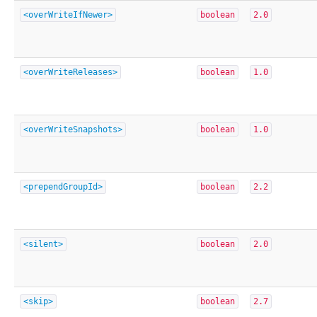
<overWriteIfNewer>
boolean
2.0
<overWriteReleases>
boolean
1.0
<overWriteSnapshots>
boolean
1.0
<prependGroupId>
boolean
2.2
<silent>
boolean
2.0
<skip>
boolean
2.7