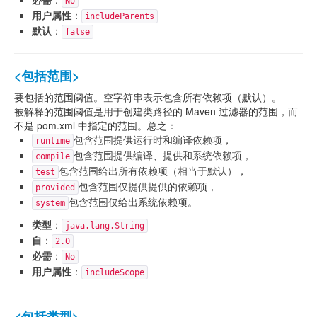
No
用户属性
：
includeParents
默认
：
false
<包括范围>
要包括的范围阈值。空字符串表示包含所有依赖项（默认）。
被解释的范围阈值是用于创建类路径的 Maven 过滤器的范围，而
不是 pom.xml 中指定的范围。总之：
包含范围提供运行时和编译依赖项，
runtime
包含范围提供编译、提供和系统依赖项，
compile
包含范围给出所有依赖项（相当于默认），
test
包含范围仅提供提供的依赖项，
provided
包含范围仅给出系统依赖项。
system
类型
：
java.lang.String
自
：
2.0
必需
：
No
用户属性
：
includeScope
<包括类型>