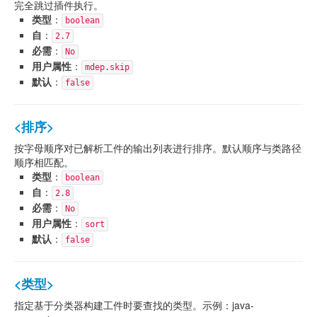
完全跳过插件执行。
类型
：
boolean
自
：
2.7
必需
：
No
用户属性
：
mdep.skip
默认
：
false
<排序>
按字母顺序对已解析工件的输出列表进行排序。默认顺序与类路径
顺序相匹配。
类型
：
boolean
自
：
2.8
必需
：
No
用户属性
：
sort
默认
：
false
<类型>
指定基于分类器构建工件时要查找的类型。示例：java-