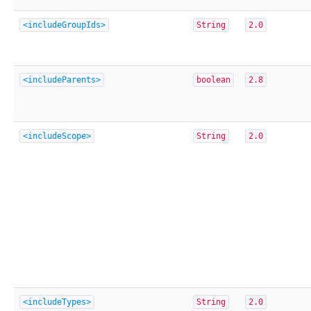
<includeGroupIds>
String
2.0
<includeParents>
boolean
2.8
<includeScope>
String
2.0
<includeTypes>
String
2.0