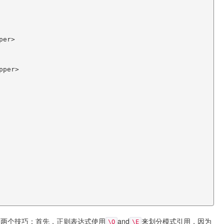
用两个技巧：首先，正则表达式使用
and
来划分模式引用，因为
\Q
\E