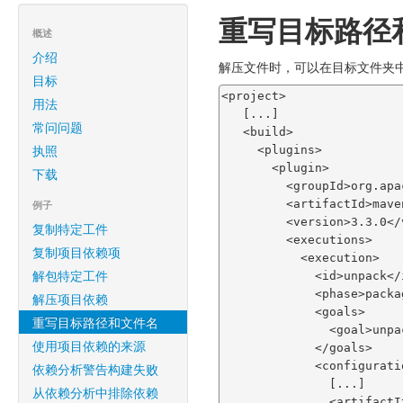
重写目标路径
概述
介绍
解压文件时，可以在目标文件夹
目标
<project>

用法
   [...]

常问问题
   <build>

执照
     <plugins>

       <plugin>

下载
         <groupId>org.apache.maven.plugins</groupId>

         <artifactId>maven-dependency-plugin</artifactId>

例子
         <version>3.3.0</version>

复制特定工件
         <executions>

复制项目依赖项
           <execution>

解包特定工件
             <id>unpack</id>

             <phase>package</phase>

解压项目依赖
             <goals>

重写目标路径和文件名
               <goal>unpack</goal>

使用项目依赖的来源
             </goals>

             <configuration>

依赖分析警告构建失败
               [...]

从依赖分析中排除依赖
               <artifactItems>
