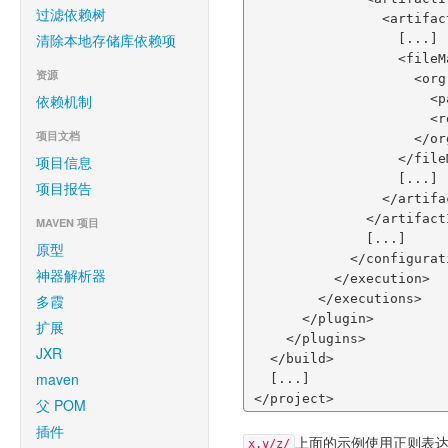
过滤依赖树
                 <artifactItem>

清除本地存储库依赖项
                   [...]

                   <fileMappers>

资源
                     <org.codehaus.plexus.components.io.filemappers.RegExpFileMapper>

依赖机制
                       <pattern>^\Qx.y/z/\E</pattern>

                       <replacement>./</replacement>

项目文档
                     </org.codehaus.plexus.components.io.filemappers.RegExpFileMapper>

                   </fileMappers>

项目信息
                   [...]

项目报告
                 </artifactItem>

               </artifactItems>

MAVEN 项目
               [...]

原型
             </configuration>

神器解析器
           </execution>

多霞
         </executions>

       </plugin>

扩展
     </plugins>

JXR
   </build>

maven
   [...]

 </project>
父 POM
插件
上面的示例使用正则表
x.y/z/