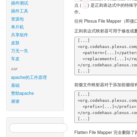
插件测试
点 (
) 是正则表达式中的特殊字
.
插件工具
作。
资源包
任何 Plexus File Mapper（
单片机
正则表达式映射器可用于修改或
共享组件
 [...]

皮肤
 <org.codehaus.plexus.components.io.filemappers.RegExpFileMapper>

万无一失
   <pattern>[...]</pattern>

车皮
   <replacement>[...]</replacement>

 </org.codehaus.plexus.components.io.filemappers.RegExpFileMapper>

ASF
 [...]
apache的工作原理
前缀文件映射器对于添加前缀很
基础
赞助apache
 [...]

谢谢
 <org.codehaus.plexus.components.io.filemappers.PrefixFileMapper>

   <prefix>[...]</prefix>

 </org.codehaus.plexus.components.io.filemappers.PrefixFileMapper>

 [...]
Flatten File Mapper