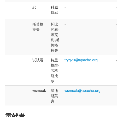
忍
科威
-
特忍
斯莫格
托比
-
拉夫
约恩·
埃克
利·斯
莫格
拉夫
试试看
特里
trygvis@apache.org
格维·
劳格
斯托
尔
wsmoak
温迪·
wsmoak@apache.org
斯莫
克
贡献者