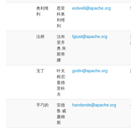
奥利维
恩里
eolivelli@apache.org
利
科奥
利维
利
法师
法布
fgiust@apache.org
里齐
奥·朱
斯蒂
娜
戈丁
叶夫
godin@apache.org
根尼·
曼德
里科
夫
手巧的
安德
handande@apache.org
鲁·威
廉姆
斯