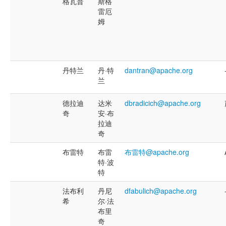
格瓦普
斯格
雷厄
姆
丹特兰
丹·特
dantran@apache.org
兰
德拉迪
达米
dbradicich@apache.org
奇
安·布
拉迪
奇
布雷特
布雷
布雷特@apache.org
特·波
特
法布利
丹尼
dfabulich@apache.org
希
尔·法
布里
奇