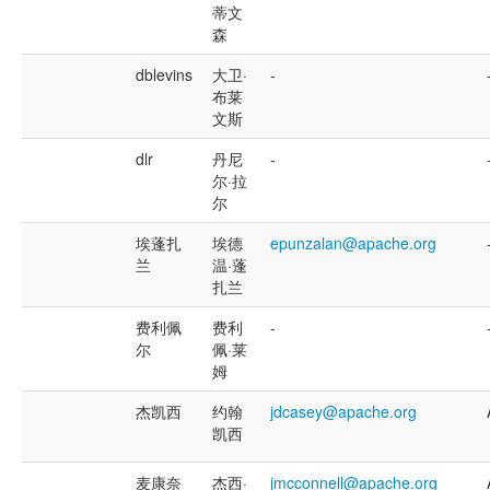
蒂文
森
dblevins
大卫·
-
布莱
文斯
dlr
丹尼
-
尔·拉
尔
埃蓬扎
埃德
epunzalan@apache.org
兰
温·蓬
扎兰
费利佩
费利
-
尔
佩·莱
姆
杰凯西
约翰
jdcasey@apache.org
凯西
麦康奈
杰西·
jmcconnell@apache.org