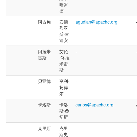
哈罗
德
阿古甸
安德
agudian@apache.org
烈亚
斯·古
迪安
阿拉米
艾伦
-
雷斯
·Q·拉
米雷
斯
贝亚德
亨利·
-
扬德
尔
卡洛斯
卡洛
carlos@apache.org
斯·桑
切斯
克里斯
克里
-
斯史