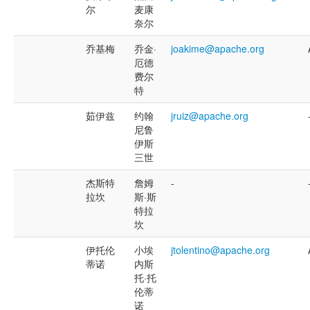
尔
麦康
奈尔
乔基梅
乔金·
joakime@apache.org
厄德
费尔
特
茹伊兹
约翰
jruiz@apache.org
尼鲁
伊斯
三世
杰斯特
詹姆
-
拉坎
斯·斯
特拉
坎
伊托伦
小埃
jtolentino@apache.org
蒂诺
内斯
托·托
伦蒂
诺