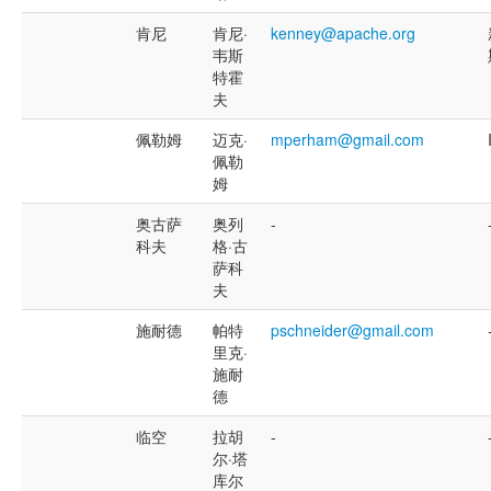
肯尼
肯尼·
kenney@apache.org
韦斯
特霍
夫
佩勒姆
迈克·
mperham@gmail.com
佩勒
姆
奥古萨
奥列
-
科夫
格·古
萨科
夫
施耐德
帕特
pschneider@gmail.com
里克·
施耐
德
临空
拉胡
-
尔·塔
库尔