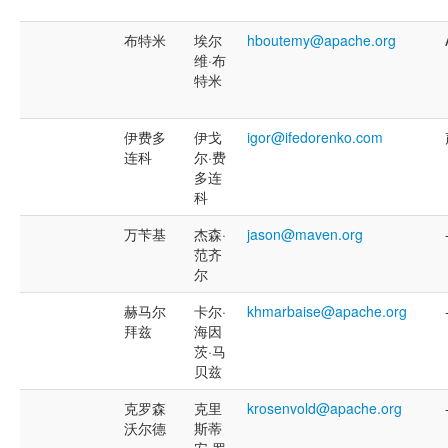
布特米
埃尔
hboutemy@apache.org
维·布
特米
伊费多
伊戈
igor@ifedorenko.com
连科
尔·费
多连
科
万苄基
杰森·
jason@maven.org
范齐
尔
赫马尔
卡尔·
khmarbaise@apache.org
拜兹
海因
茨·马
贝兹
克罗森
克里
krosenvold@apache.org
沃尔德
斯蒂
安·罗