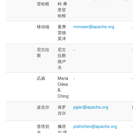
登哈根
科·弗
里登
哈根
移动端
曼弗
mmoser@apache.org
雷德·
莫泽
尼古拉
尼古
-
斯
拉斯·
德卢
夫
讥讽
Maria
-
Odea
B.
Ching
皮吉尔
保罗
pgier@apache.org
吉尔
普塔切
佩塔
ptahchiev@apache.org
夫
尔·塔