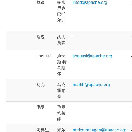
莫德
多米
imod@apache.org
尼克·
巴托
尔迪
詹森
杰夫
-
詹森
ltheussl
卢卡
ltheussl@apache.org
斯·特
乌斯
尔
马克
马克
markh@apache.org
霍布
森
毛罗
毛罗·
-
塔莱
维
姆弗里
米尔
mfriedenhagen@apache.org