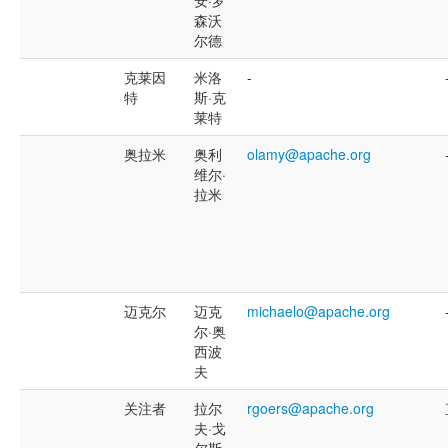
森沃
尔德
克莱因
米洛
-
特
斯·克
莱特
奥拉米
奥利
olamy@apache.org
维尔·
拉米
迈克尔
迈克
michaelo@apache.org
尔·奥
西波
夫
关注者
拉尔
rgoers@apache.org
夫·戈
尔斯