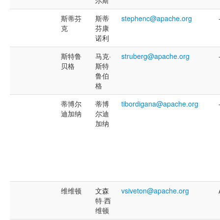
斯蒂芬
斯蒂
stephenc@apache.org
克
芬康
诺利
斯特鲁
马克·
struberg@apache.org
贝格
斯特
鲁伯
格
蒂博尔
蒂博
tibordigana@apache.org
迪加纳
尔迪
加纳
维维顿
文森
vsiveton@apache.org
特·西
维顿