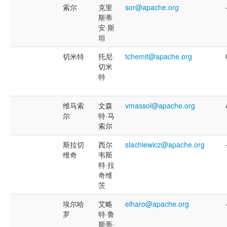
索尔
克里
sor@apache.org
斯蒂
安·斯
坦
切米特
托尼·
tchemit@apache.org
切米
特
维马索
文森
vmassol@apache.org
尔
特·马
索尔
斯拉切
西尔
slachiewicz@apache.org
维奇
韦斯
特·拉
奇维
茨
埃尔哈
艾略
elharo@apache.org
罗
特·鲁
斯蒂·