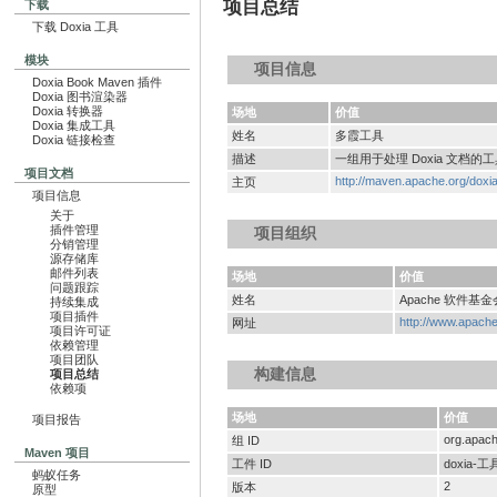
项目总结
下载
下载 Doxia 工具
模块
项目信息
Doxia Book Maven 插件
Doxia 图书渲染器
Doxia 转换器
场地
价值
Doxia 集成工具
姓名
多霞工具
Doxia 链接检查
描述
一组用于处理 Doxia 文档的
项目文档
http://maven.apache.org/doxia
主页
项目信息
关于
插件管理
项目组织
分销管理
源存储库
邮件列表
场地
价值
问题跟踪
姓名
Apache 软件基金
持续集成
项目插件
http://www.apache
网址
项目许可证
依赖管理
项目团队
构建信息
项目总结
依赖项
场地
价值
项目报告
org.apac
组 ID
Maven 项目
工件 ID
doxia-工
蚂蚁任务
2
版本
原型